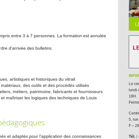
L
CENT
ompris entre 3 à 7 personnes. La formation est annulée
LE
dre d’arrivée des bulletins.
INFO
s, artistiques et historiques du vitrail
Le cen
s matériaux, des outils et des procédés utilisés
lundi
eliers, métiers, patrimoine, fabricants et fournisseurs
18H.
 et maîtriser les logiques des techniques de Louis
Fermet
Centre
5, rue
pédagogiques
F – 
nés et adaptés pour l’application des connaissances
Tél. :
+