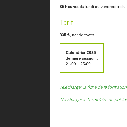
35 heures
du lundi au vendredi inclu
Tarif
835 €
, net de taxes
Calendrier 2026
dernière session :
21/09 – 25/09
Télécharger la fiche de la formation
Télécharger le formulaire de pré-in